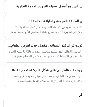
ن والأنماط والنصوص والعناصر الأخرى في تصميم عبوات الشاي
 الجيد هو أفضل وسيلة للترويج للعلامة التجارية
بالمنتج. والمسألة الأكثر أهمية هي كيفية نقل معلومات المنتج بدقة
لوية القصوى للمصممين. وهذا أيضًا هو المعيار لقياس ما إذا كان
ازًا.
ى الطباعة المجمعة والطباعة الخاصة لك
لبًا ما نسمع بعض الأسماء الصحيحة، مثل "طباعة القوالب"
ة" التي تظهر غالبًا في مصنع طباعة صناديق الألوان، مما يجعل
قاء يشعرون بالارتباك الشديد. إذن ما هي الاختلافات بين الاثنين؟
صندوق البسكويت ذو النافذة الشفافة: مفضل جديد لعرض الطعام اللذيذ في لمحة
عالمي الحالي الذي يشهد منافسة شديدة، غالبًا ما تصبح العبوة
ت تعريف الارتباط "بإثبات أنها طازجة" هي المفتاح لاختراق
ة. في الآونة الأخيرة، جذبت علبة البسكويت ذات "النافذة الشفافة
الألوان" في جوهرها انتباه المشترين الأجانب
​قلب أحمر مجوف + مغناطيسي على شكل قلب: تستخدم SINOT الطباعة الهيكلية لجعل "صندوق هدايا العطر" أول مرساة مرئية للمحطة
يا العطور هذا التقاليد ويعتمد على هيكل مجوف دقيق متعدد
كل دائرة متحدة المركز (على شكل قلب). عندما يسحب
الصندوق، تمر نظرته عبر طبقات من الخطوط البيضاء على شكل
 في النهاية على القلب الأحمر الناري في المركز. هذا التأثير
ر
 في "إمساك البيبا وتغطية نصف الوجه" يطيل بشكل كبير توقع
ا يجعل عملية تقديم الهدية مليئة بالتوتر الدرامي.