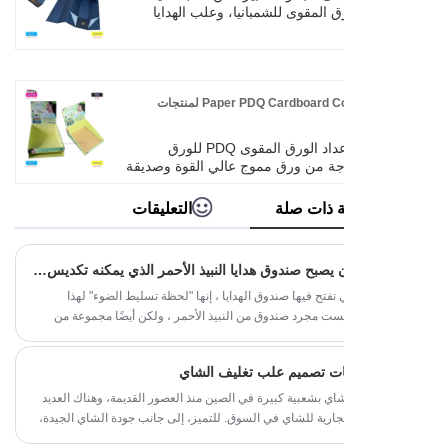
 للأعمال والأنماط المنقوشة غير
رق المقوى للشمبانيا، وعلب الهدايا
مناسب للتنقل في مكان العمل،
ا للمشروبات الكحولية، وعلب الهدايا
بس في المآدب، والمناسبات الأخرى.
من الورق المقوى للنبيذ من الصين في Sinst. اليوم،
منتجات والخدمات إلى التجانس،
تغليف دورًا متزايد الأهمية. من
ليف الممتاز للمنتج يمكن أن يقلل من
Paper PDQ Cardboard Counter Display لمنتجات
 التجارية.
تتكون شاشة عداد الورق المقوى PDQ للورق
جة من ورق مموج عالي القوة وصديقة
يفة الوزن ، متينة ، وقابلة لإعادة
التدوير بنسبة 100 ٪. لا يتطلب SNAP ON الهيكل
 ذات صلة
التعليقات
أدوات للتجميع في 3 ثوانٍ ومناسبة لعرض أنواع
زجاجات والعلب مثل المشروبات
تحضرات التجميل والمشروبات.
كيف يمكن أن يصبح صندوق هدايا النبيذ الأحمر الذي يمكنه تكديس النبيذ وعرضه هدية شائعة في أوروبا وأمريكا؟
تفتح فيها صندوق الهدايا ، إنها "لحظة تسليط الضوء" لهذا
ليست مجرد صندوق من النبيذ الأحمر ، ولكن أيضًا مجموعة من
 تبدو جيدة وسهلة تقديم" حلول الحياة. "
ات تصميم علب تغليف الشاي
اي بشعبية كبيرة في الصين منذ العصور القديمة، وهناك العديد
تجارية للشاي في السوق. للتميز، إلى جانب جودة الشاي الجيدة،
ق الهدايا الجيد سيجذب المستهلكين للتوقف والشراء. ترتبط