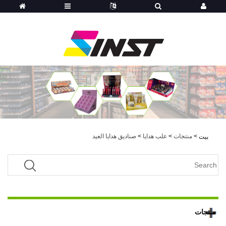
>
منتجات
>
علب هدايا
>
صناديق هدايا العيد
بيت
منتجات