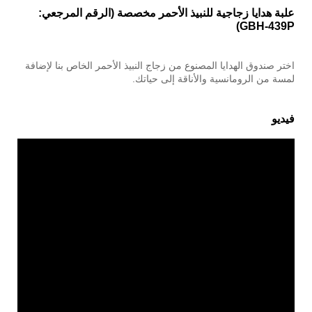
علبة هدايا زجاجية للنبيذ الأحمر مخصصة (الرقم المرجعي:
GBH-439P)
اختر صندوق الهدايا المصنوع من زجاج النبيذ الأحمر الخاص بنا لإضافة
لمسة من الرومانسية والأناقة إلى حياتك.
فيديو