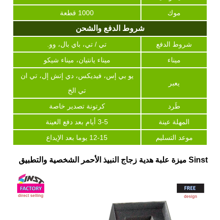
موك
1000 قطعة
شروط الدفع والشحن
شروط الدفع
تي / تي، باي بال، وو.
ميناء
ميناء يانتيان، ميناء شيكو
يو بي إس، فيديكس، دي إتش إل، تي ان
يعبر
تي الخ
طَرد
كرتونة تصدير خاصة
المهلة عينة
3-5 أيام بعد دفع العينة
موعد التسليم
12-15 يوما بعد الإيداع
Sinst ميزة علبة هدية زجاج النبيذ الأحمر الشخصية والتطبيق