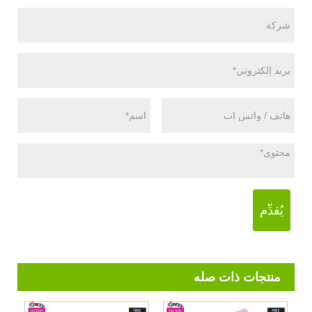
يُقدِّم
منتجات ذات صله