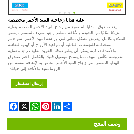
علبة هدايا زجاجية للنبيذ الأحمر مخصصة
يعد صندوق الهدايا المصنوع من زجاج النبيذ الأحمر المصمم بعناية
مزيجًا مثاليًا من الجودة والأناقة. مظهر رائع، مليء بالملمس، يظهر
النبلاء بالكامل. يعرض بشكل مثالي لون ورائحة النبيذ الأحمر. سواء تم
استخدامه للتجمعات العائلية أو مواعيد الأزواج أو كهدية للعائلة
والأصدقاء، فإنه يمكن أن يظهر ذوقك الفريد. تغليف رائع وحماية
مدروسة لكأس النبيذ، مما يسمح بتوصيل قلبك بالكامل. اختر صندوق
الهدايا المصنوع من زجاج النبيذ الأحمر الخاص بنا لإضافة لمسة من
الرومانسية والأناقة إلى حياتك.
إرسال استفسار
Facebook
WhatsApp
X
Pinterest
LinkedIn
Share
وصف المنتج