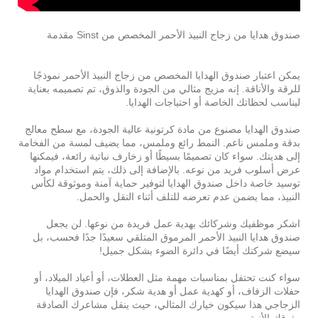
صندوق هدايا من زجاج النبيذ الأحمر المخصص من Sinst
مقدمة
يمكن اعتبار صندوق الهدايا المخصص من زجاج النبيذ الأحمر نموذجًا
للرقة والأناقة. إنه مزيج مثالي من الجودة والذوق، تم تصميمه بعناية
ليناسب لحظاتك الخاصة أو احتياجات الهدايا.
صندوق الهدايا مصنوع من مادة كرتونية عالية الجودة، مع سطح معالج
بدقة وملمس ناعم. النمط رائع وملمس، مما يضيف لمسة من الفخامة
إلى هديتك. سواء كان تصميمًا بسيطًا أو زخارف نباتية رائعة، فيمكنها
عرض أسلوب فريد من نوعه. بالإضافة إلى ذلك، يتم استخدام مواد
توسيد خاصة داخل صندوق الهدايا لتوفير حماية آمنة وموثوقة لكأس
النبيذ، مما يضمن عدم تعرضه للتلف أثناء النقل والحمل.
اشكر موظفيك وشركائك بهدية عمل فريدة من نوعها. لن يجعل
صندوق هدايا النبيذ الأحمر المرموق المتلقي سعيدًا جدًا فحسب، بل
سيضع شركتك أيضًا في دائرة الضوء بشكل جميل!
سواء كنت تحتفل بمناسبات مهمة مثل العطلات، أو أعياد الميلاد، أو
حفلات الزفاف، أو كهدية عمل أو هدية شكر، فإن صندوق الهدايا
الزجاجي هذا سيكون خيارك المثالي، حيث ينقل مشاعرك الصادقة
وذوقك الأنيق.