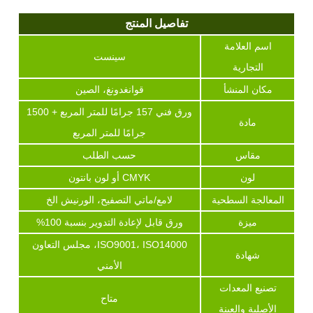
تفاصيل المنتج
اسم العلامة
سينست
التجارية
مكان المنشأ
قوانغدونغ، الصين
ورق فني 157 جرامًا للمتر المربع + 1500
مادة
جرامًا للمتر المربع
مقاس
حسب الطلب
لون
CMYK أو لون بانتون
المعالجة السطحية
لامع/ماتي التصفيح، الورنيش الخ
ميزة
ورق قابل لإعادة التدوير بنسبة 100%
ISO9001، ISO14000، مجلس التعاون
شهادة
الأمني
تصنيع المعدات
متاح
الأصلية والعينة