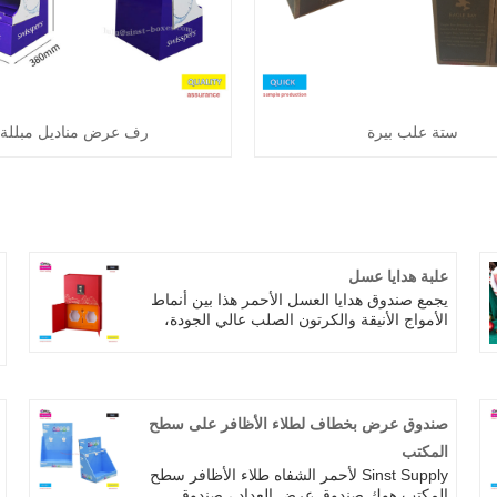
ستة علب بيرة
رف عرض مناديل مبللة
علبة هدايا عسل
يجمع صندوق هدايا العسل الأحمر هذا بين أنماط
الأمواج الأنيقة والكرتون الصلب عالي الجودة،
ويتميز بهيكل قابل للطي لسهولة التخزين والنقل.
يدعم صندوق هدايا العسل مجموعة متنوعة من
أحجام الجرار الزجاجية (للعسل/المنشط) ويأتي
مزودًا بحشوة إسفنجية مخصصة لحمل
المحتويات. مناسب جدًا لهدايا العطلات، وهدايا
صندوق عرض بخطاف لطلاء الأظافر على سطح
الأعمال، وتغليف المنتجات الصحية، بما يتوافق
المكتب
مع تفضيلات الهدايا في الأسواق الأوروبية
Sinst Supply لأحمر الشفاه طلاء الأظافر سطح
والأمريكية وجنوب شرق آسيا. هذا الصندوق
المكتب هوك صندوق عرض العداد ، صندوق