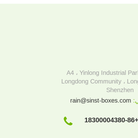
ن: بناء A4 ، Yinlong Industrial Park ،
Longdong Community ، Longg
Shenzhen
ي:
rain@sinst-boxes.com
+86-183000043