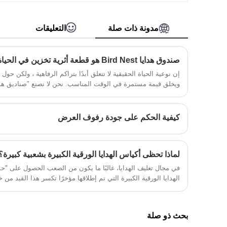
والعديد من أدوات التحكم في سرعة الرياح
وعناصر التحكم في درجة الحرارة. إن براعة
صندوق الهدايا محكم للغاية ، مما يجعلها تخزينًا
مدونة ذات صلة
التعليقات
حصريًا واختيارًا لحفل تقديم الهدايا.
صندوق هدايا Bird Nest هو قطعة أثرية تخزين في الحياة اليومية
إن نوعية الحياة الحقيقية لا تتعلق أبدًا بتراكم الرفاهية ، ولكن ح
ويخلق قيمة مستمرة في الوقت المناسب. نحن لا نصنع "صناديق هدا
"شركاء الحياة" الذين يمكنهم مرافقتك في حياتك اليومية.
كيفية الحكم على جودة رفوف العرض
لماذا تحظى أكياس الهدايا الورقية الكبيرة بشعبية كبيرة؟
في مجال تغليف الهدايا، غالبًا ما يكون من الصعب الحصول على "ح
الهدايا الورقية الكبيرة التي تم إطلاقها مؤخرًا تكسر هذا القيد من 
الورقية هذه، التي تركز على "الأحجام الكبيرة والمتوسطة والصغيرة
الورق المقوى/ورق الكرافت كقاعدة.
بحث ذو صلة