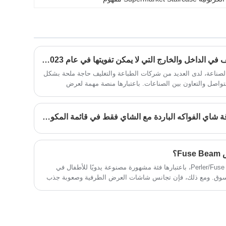
الورق المقوى المعاد تدويره أكثر ملاءمة وكفاءة،
التصميم المتدرج والطباعة عالية الوضوح والألوان
مما يضيف الراحة والرفاهية لحياتك وعملك.
الجميلة التي تجذب الأنظار؛ فهي تستخدم الورق
المقوى المموج عالي القوة، وتصميم صديق للبيئة
تمامًا، ويمكن إعادة تدويره؛ طالما أنك تقدم
الرسومات والعينات، يمكننا تخصيصها. يمكن
تخصيص وإنتاج جميع أنواع المواد والعمليات في
قائمة بمعارض الطباعة والتغليف في الداخل والخارج التي لا يمكن تفويتها في عام 2023~
الصناعة؛
صناعة، لدى العديد من شركات الطباعة والتغليف حاجة ملحة بشكل
لتواصل والتعاون بين الصناعات. باعتبارها منصة مهمة لعرض
بادلات الصناعية، جذبت المعارض غير المتصلة بالإنترنت انتباه زملاء
هل سبق لك أن رأيت علبة بطاقة شاي الفواكه الباردة مع الشاي فقط في قائمة المكونات؟
F؟
في السنوات الأخيرة، واصلت Perler/Fuse Beads، باعتبارها فئة مشهورة مصنوعة يدويًا للأطفال في
السوق. ومع ذلك، فإن تجانس شاشات العرض الطرفية وصعوبة جذب
الضعف الرئيسية للعلامة التجارية. في الآونة الأخيرة، أصبح حامل عرض
ئعة لحل هذه المشكلة بفضل تصميمه القائم على المشهد ووظائفه
يعات محطات العلامة التجارية.