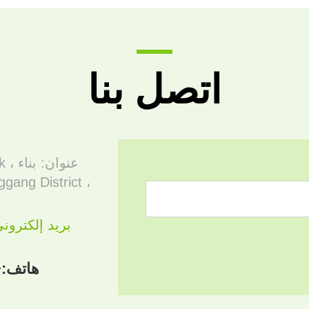
اتصل بنا
عنوا
ang District ،
بريد إلكترون
هاتف:
80