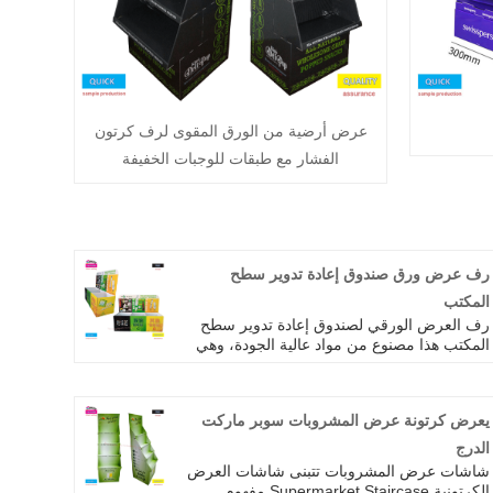
عرض أرضية من الورق المقوى لرف كرتون
الفشار مع طبقات للوجبات الخفيفة
رف عرض ورق صندوق إعادة تدوير سطح
المكتب
رف العرض الورقي لصندوق إعادة تدوير سطح
المكتب هذا مصنوع من مواد عالية الجودة، وهي
متينة ومتينة. مساحة صغيرة لا تأخذ مساحة.
يمكن للتصميم الفريد أن يعرض الورق المقوى
المعاد تدويره بشكل فعال، مما يجعله واضحًا في
يعرض كرتونة عرض المشروبات سوبر ماركت
لمحة وسهل الالتقاط. فهو لا يحافظ على سطح
المكتب نظيفًا ومنظمًا فحسب، بل يمكنه أيضًا
الدرج
تعزيز جمال المساحة. إنه خيارك المثالي لإنشاء
شاشات عرض المشروبات تتبنى شاشات العرض
بيئة مكتبية نظيفة، مما يجعل وضع واستخدام
الكرتونية Supermarket Staircase مفهوم