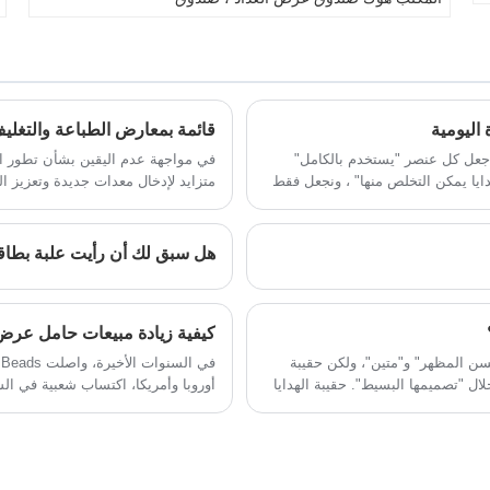
خفيف الوزن وأنيق وفعال من حيث التكلفة مع
عرض ورق أحمر الشفاه. يمكن تخصيص وإنتاج
زيادة قيمة المنتج.
المواد والعمليات المختلفة في الصناعة ؛ تستخدم
بشكل رئيسي في محلات السوبر ماركت ومراكز
التسوق الكبيرة، ويمكن لحوامل العرض من
سلسلة PDQ عرض السلع الصغيرة بشكل
أفضل. جعلها مرتبة بدقة وجميلة، مما يمنح
العملاء تأثيرًا بصريًا؛
ول جعل كل عنصر "يستخدم بالكامل"
في مواجهة عدم اليقين بشأن تطور ال
يا يمكن التخلص منها" ، ونجعل فقط
متزايد لإدخال معدات جديدة وتعزيز ا
الإنجازات التنموية للصناعة وتعزيز الت
الصناعة.
كيفية زيادة مبيعات حامل عرض use Beam
سن المظهر" و"متين"، ولكن حقيبة
خلال "تصميمها البسيط". حقيبة الهدايا
أوروبا وأمريكا، اكتساب شعبية في 
 + ثلاثة خيارات للألوان"، مصنوعة من
العملاء للبقاء كانوا دائمًا من نقاط 
Fuse Bead المخصص أداة شا
العملية، مما أدى إلى نمو كبير في مب