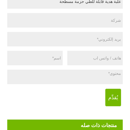
يُقدِّم
منتجات ذات صله