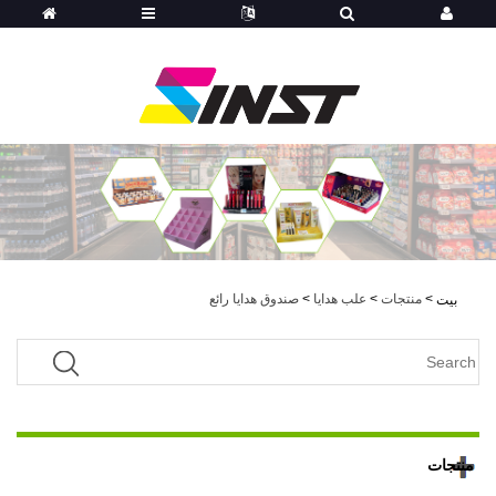
>
منتجات
>
علب هدايا
>
صندوق هدايا رائع
بيت
منتجات