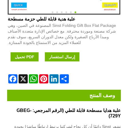
علبة هدية قابلة للطي حزمة مسطحة
Sinst Folding Gift Box Flat Package المصنوعة في الصين، وهي
شركة مصنعة وموردة محترفة. مع خصائص الإدارة متعددة الأصناف
ومبدأ الأرباح الصغيرة ولكن معدل الدوران السريع، سوف نقدم
للعملاء المزيد من الاستمتاع بالجودة الممتازة.
إرسال استفسار
PDF تحميل
Facebook
WhatsApp
X
Pinterest
LinkedIn
Share
وصف المنتج
علبة هدايا مسطحة قابلة للطي (الرقم المرجعي: GBEG-
729Y)
تشعر Sinst دائمًا أن كل نجاح لشركتنا يرتبط ارتباطًا مباشرًا بجودة