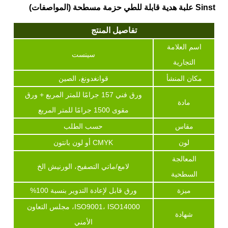
Sinst علبة هدية قابلة للطي حزمة مسطحة (المواصفات)
تفاصيل المنتج
اسم العلامة
سينست
التجارية
مكان المنشأ
قوانغدونغ، الصين
ورق فني 157 جرامًا للمتر المربع + ورق
مادة
مقوى 1500 جرامًا للمتر المربع
مقاس
حسب الطلب
لون
CMYK أو لون بانتون
المعالجة
لامع/ماتي التصفيح، الورنيش الخ
السطحية
ميزة
ورق قابل لإعادة التدوير بنسبة 100%
ISO9001، ISO14000، مجلس التعاون
شهادة
الأمني