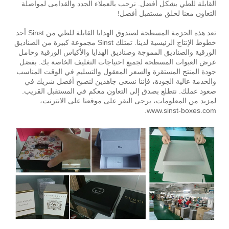
القابلة للطي بشكل أفضل. نرحب بالعملاء الجدد والقدامى لمواصلة
التعاون معنا لخلق مستقبل أفضل!
تعد هذه الحزمة المسطحة لصندوق الهدايا القابلة للطي من Sinst أحد
خطوط الإنتاج الرئيسية لدينا. تمتلك Sinst مجموعة كبيرة من الصناديق
الورقية والصناديق المموجة وصناديق الهدايا والأكياس الورقية وحامل
عرض العبوات المسطحة لجميع احتياجات التغليف الخاصة بك. بفضل
جودة المنتج المستقرة والسعر المعقول والتسليم في الوقت المناسب
والخدمة عالية الجودة، فإننا نسعى جاهدين لنصبح أفضل شريك في
صعود عملك. نتطلع بصدق إلى التعاون معكم في المستقبل القريب.
لمزيد من المعلومات، يرجى النقر على موقعنا على الانترنت،
www.sinst-boxes.com.