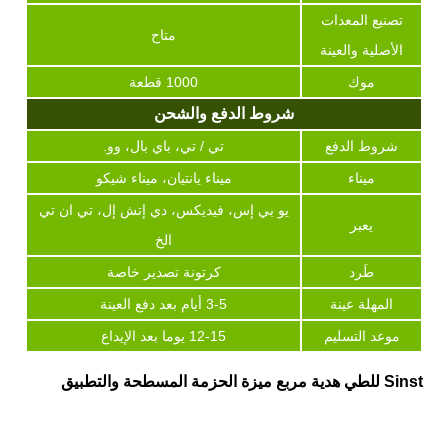
تصنيع المعدات
متاح
الأصلية والعينة
موك
1000 قطعة
شروط الدفع والشحن
شروط الدفع
تي / تي، باي بال، وو.
ميناء
ميناء يانتيان، ميناء شيكو
يو بي إس، فيديكس، دي إتش إل، تي ان تي
يعبر
الخ
طَرد
كرتونة تصدير خاصة
المهلة عينة
3-5 أيام بعد دفع العينة
موعد التسليم
12-15 يوما بعد الإيداع
Sinst للطي هدية مربع ميزة الحزمة المسطحة والتطبيق