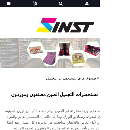
>
صندوق عرض مستحضرات التجميل
ستحضرات التجميل الصين مصنعون وموردون
 مصنعة وموردة محترفة في الصين. يوفر مصنعنا أكياس الورق الصينية،
لمقوى، وصناديق الورق، وما إلى ذلك. إن التصميم الفائق والمواد
والأداء العالي والأسعار التنافسية هي ما يريده كل عميل، وهذا أيضًا
لك. نحن نأخذ الجودة العالية والسعر المعقول والخدمة المثالية.