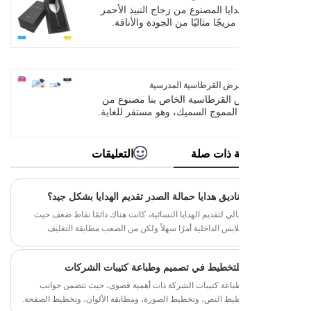
 هدايا رنين أو صندوق هدايا قرط ،
ايا المصنوع من زجاج النبيذ الأحمر
زيجًا مثاليًا من الجودة والأناقة.
ء بالملمس، يظهر النبلاء بالكامل.
لي لون ورائحة النبيذ الأحمر. سواء
تجمعات العائلية أو مواعيد الأزواج أو
والأصدقاء، فإنه يمكن أن يظهر ذوقك
رائع وحماية مدروسة لكأس النبيذ، مما
عرض القرطاسية المدرسية
لبك بالكامل. اختر صندوق الهدايا
القرطاسية الخاص بنا مصنوع من
ج النبيذ الأحمر الخاص بنا لإضافة
المموج السميك، وهو مستقر للغاية.
انسية والأناقة إلى حياتك.
 القرطاسية العودة إلى المدرسة
لعرض: الأرفف والخطافات، مما يوفر
ترتيب القرطاسية المختلفة مثل
 ذات صلة
التعليقات
 الرصاص وأقلام التحديد والممحاة
فاتر وما إلى ذلك.
اديق هدايا حمالة الصدر تقديم الهدايا بشكل جيد؟
ي لتقديم الهدايا النسائية، كانت هناك دائمًا نقاط ضعف حيث
لابس الداخلية أمرًا سهلاً ولكن من الصعب مطابقة التغليف
 نمط التغليف لا يتطابق مع الملابس الداخلية، أو أن دورة
ها الوفاء بالموعد النهائي لتقديم الهدايا. لقد نجح صندوق هدايا
للتخطيط في تصميم وطباعة كتيبات الشركات
ذي تم الكشف عنه مؤخرًا في سد هذه الفجوة في الطلب: حيث
 أنواع مختلفة من حمالات الصدر مثل الدانتيل والحرير والرياضة،
طباعة كتيبات الشركة ذات أهمية قصوى، حيث تتضمن جوانب
ويتم إنتاجه بواسطة مصانع معتمدة من مجلس رعاية الغابات (FSC) تتمتع بخبرة
يط النص، وتخطيط الصورة، ومطابقة الألوان، وتخطيط الصفحة.