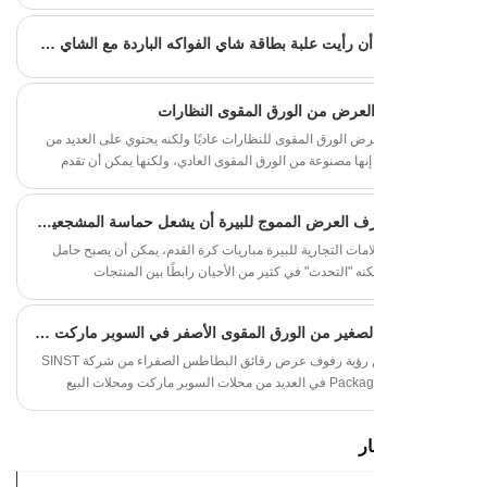
ت الأصلية للعلامات التجارية الكبيرة. من طباعة المظهر إلى
لكاملة لتخطيط تصميم العينة ديناميكية بسبب القوى المختلفة،
صندوقي، يمكنها مواكبة لون الملابس الداخلية نفسها.
يمن على المساحة. إن توليد الأشكال الديناميكية وقبول هذا
هل سبق لك أن رأيت علبة بطاقة شاي الفواكه الباردة مع الشاي فقط في قائمة المكونات؟
ي يعملان معًا لجعل التغييرات المكانية أكثر حيوية. فيما يلي
أساسية والنقاط الرئيسية لتصميم وطباعة كتيبات الشركات:
لعرض من الورق المقوى النظارات
رض الورق المقوى للنظارات عاديًا ولكنه يحتوي على العديد من
. إنها مصنوعة من الورق المقوى العادي، ولكنها يمكن أن تقدم
طريقة فريدة. ومن عجائبها تكمن في مرونتها.
كيف يمكن لرف العرض المموج للبيرة أن يشعل حماسة المشجعين للاستهلاك؟
لامات التجارية للبيرة مباريات كرة القدم، يمكن أن يصبح حامل
ه "التحدث" في كثير من الأحيان رابطًا بين المنتجات
والمشجعين. في الآونة الأخيرة، جذبت رفوف العرض ذات الزاوية Beer المصممة
التي تحمل طابع كرة القدم الانتباه - حيث تم تصميمها باستخدام
رف العرض الصغير من الورق المقوى الأصفر في السوبر ماركت مشتعل!
أبيض والأخضر + عناصر كرة القدم" باعتبارها جوهرها، حيث تدمج
 التجارية والمعلومات الترويجية ووظائف العرض متعددة
هذا العام، يمكن رؤية رفوف عرض رقائق البطاطس الصفراء من شركة SINST
Packaging Company في العديد من محلات السوبر ماركت ومحلات البيع
رف العرض من الورق المقوى لرقائق البطاطس مبهرًا للغاية. إنه
الوجبات الخفيفة في السوبر ماركت، مع خمسة مستويات من
ر
ة مرتبة بدقة مع نكهات مختلفة من رقائق البطاطس، بدءًا من
 الكلاسيكية إلى المنتجات الجديدة الحارة. يمكن للمستهلكين