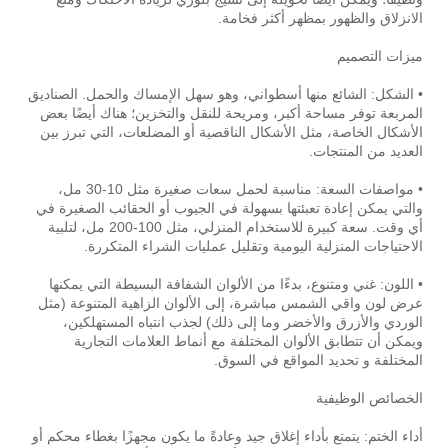
الانزلاق والظهور بمظهر أكثر فخامة.
ميزات التصميم
• الشكل: الشائع منها أسطواني، وهو سهل الإمساك والحمل. الصناديق
المربعة توفر مساحة أكبر، ومريحة للنقل والتخزين؛ هناك أيضًا بعض
الأشكال الخاصة، مثل الأشكال الناقصية أو المضلعات، التي تبرز بين
العديد من المنتجات.
• مواصفات السعة: مناسبة لحمل سعات صغيرة مثل 10-30 مل،
والتي يمكن إعادة تعبئتها بسهولة في الجيوب أو الحقائب الصغيرة في
أي وقت. سعة كبيرة للاستخدام المنزلي، مثل 100-200 مل، لتلبية
الاحتياجات المنزلية اليومية وتقليل عمليات الشراء المتكررة.
• اللون: غني ومتنوع، بدءًا من الألوان الشفافة البسيطة التي يمكنها
عرض لون واقي الشمس مباشرة، إلى الألوان الزاهية المتنوعة (مثل
الوردي والأزرق والأخضر وما إلى ذلك) لجذب انتباه المستهلكين،
ويمكن أن تتطابق الألوان المختلفة مع أنماط العلامات التجارية
المختلفة و تحديد المواقع في السوق.
الخصائص الوظيفية
أداء الختم: يتمتع بأداء إغلاق جيد وعادةً ما يكون مجهزًا بغطاء محكم أو