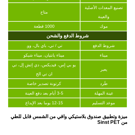
تصنيع المعدات الأصلية
متاح
والعينة
موك
1000 قطعة
شروط الدفع والشحن
شروط الدفع
تي / تي، باي بال، وو.
ميناء
ميناء يانتيان، ميناء شيكو
يو بي إس، فيديكس، دي إتش إل، تي
يعبر
ان تي الخ
طَرد
كرتونة تصدير خاصة
عينة المهلة
3-5 أيام بعد دفع العينة
موعد التسليم
12-15 يوما بعد الإيداع
ميزة وتطبيق صندوق بلاستيكي واقي من الشمس قابل للطي
من Sinst PET