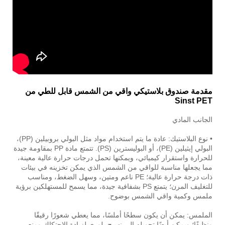
مقدمة صندوق بلاستيكي واقي من الشمس قابل للطي من
Sinst PET
الجانب المادي
• نوع البلاستيك: عادة ما يتم استخدام مواد مثل البولي بروبيلين (PP)،
البولي إيثيلين (PE)، أو البوليسترين (PS). تتمتع مادة PP بمقاومة جيدة
للحرارة واستقرار كيميائي، ويمكنها تحمل درجات حرارة عالية معينة،
مما يجعلها مناسبة للواقي من الشمس الذي يمكن تخزينه في بيئات
ذات درجة حرارة عالية؛ PE ناعم ومتين، وسهل الضغط، ومناسب
للتغليف المرن؛ يتمتع PS بشفافية جيدة، مما يسمح للمستهلكين برؤية
ملمس وكمية واقي الشمس بوضوح.
الملمس: يمكن أن يكون سطحًا أملسًا، مما يعطي شعورًا رقيقًا
ونظيفًا؛ ويمكن أيضًا تحويله إلى نسيج بلوري لزيادة الاحتكاك ومنع