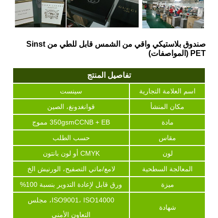
صندوق بلاستيكي واقي من الشمس قابل للطي من Sinst
PET (المواصفات)
تفاصيل المنتج
اسم العلامة التجارية
سينست
مكان المنشأ
قوانغدونغ، الصين
مادة
350gsmCCNB + EB مموج
مقاس
حسب الطلب
لون
CMYK أو لون بانتون
المعالجة السطحية
لامع/ماتي التصفيح، الورنيش الخ
ميزة
ورق قابل لإعادة التدوير بنسبة 100%
ISO9001، ISO14000، مجلس
شهادة
التعاون الأمني