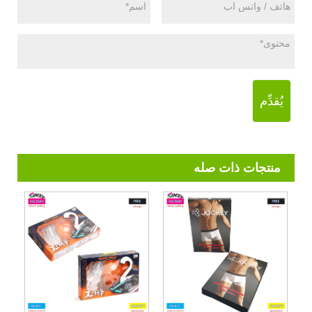
يُقدِّم
منتجات ذات صله