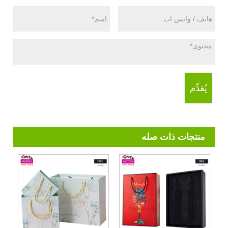
يُقدِّم
منتجات ذات صله