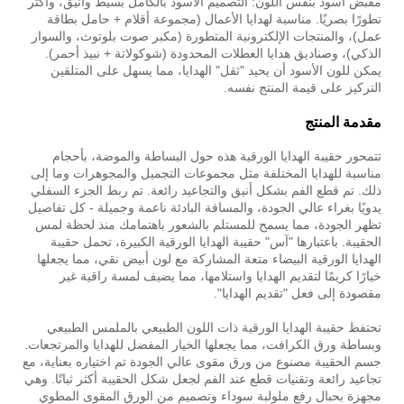
مقبض أسود بنفس اللون: التصميم الأسود بالكامل بسيط وأنيق، وأكثر
تطورًا بصريًا. مناسبة لهدايا الأعمال (مجموعة أقلام + حامل بطاقة
عمل)، والمنتجات الإلكترونية المتطورة (مكبر صوت بلوتوث، والسوار
الذكي)، وصناديق هدايا العطلات المحدودة (شوكولاتة + نبيذ أحمر).
يمكن للون الأسود أن يحيد "ثقل" الهدايا، مما يسهل على المتلقين
التركيز على قيمة المنتج نفسه.
مقدمة المنتج
تتمحور حقيبة الهدايا الورقية هذه حول البساطة والموضة، بأحجام
مناسبة للهدايا المختلفة مثل مجموعات التجميل والمجوهرات وما إلى
ذلك. تم قطع الفم بشكل أنيق والتجاعيد رائعة. تم ربط الجزء السفلي
يدويًا بغراء عالي الجودة، والمسافة البادئة ناعمة وجميلة - كل تفاصيل
تظهر الجودة، مما يسمح للمستلم بالشعور باهتمامك منذ لحظة لمس
الحقيبة. باعتبارها "آس" حقيبة الهدايا الورقية الكبيرة، تحمل حقيبة
الهدايا الورقية البيضاء متعة المشاركة مع لون أبيض نقي، مما يجعلها
خيارًا كريمًا لتقديم الهدايا واستلامها، مما يضيف لمسة راقية غير
مقصودة إلى فعل "تقديم الهدايا".
تحتفظ حقيبة الهدايا الورقية ذات اللون الطبيعي بالملمس الطبيعي
وبساطة ورق الكرافت، مما يجعلها الخيار المفضل للهدايا والمرتجعات.
جسم الحقيبة مصنوع من ورق مقوى عالي الجودة تم اختياره بعناية، مع
تجاعيد رائعة وتقنيات قطع عند الفم لجعل شكل الحقيبة أكثر ثباتًا. وهي
مجهزة بحبال رفع ملولبة سوداء وتصميم من الورق المقوى المطوي