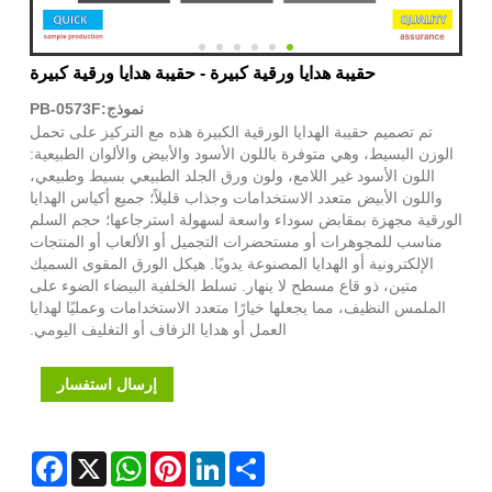
حقيبة هدايا ورقية كبيرة - حقيبة هدايا ورقية كبيرة
نموذج:PB-0573F
تم تصميم حقيبة الهدايا الورقية الكبيرة هذه مع التركيز على تحمل
الوزن البسيط، وهي متوفرة باللون الأسود والأبيض والألوان الطبيعية:
اللون الأسود غير اللامع، ولون ورق الجلد الطبيعي بسيط وطبيعي،
واللون الأبيض متعدد الاستخدامات وجذاب قليلاً؛ جميع أكياس الهدايا
الورقية مجهزة بمقابض سوداء واسعة لسهولة استرجاعها؛ حجم السلم
مناسب للمجوهرات أو مستحضرات التجميل أو الألعاب أو المنتجات
الإلكترونية أو الهدايا المصنوعة يدويًا. هيكل الورق المقوى السميك
متين، ذو قاع مسطح لا ينهار. تسلط الخلفية البيضاء الضوء على
الملمس النظيف، مما يجعلها خيارًا متعدد الاستخدامات وعمليًا لهدايا
العمل أو هدايا الزفاف أو التغليف اليومي.
إرسال استفسار
Facebook
WhatsApp
X
Pinterest
LinkedIn
Share