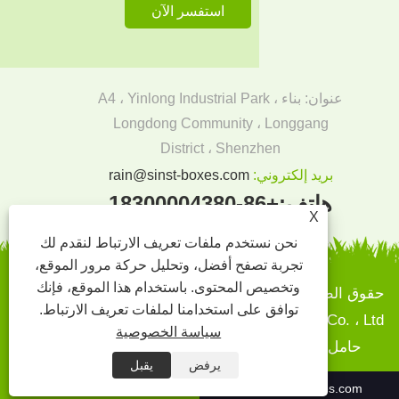
عنوان: بناء A4 ، Yinlong Industrial Park ،
Longdong Community ، Longgang
District ، Shenzhen
بريد إلكتروني:
rain@sinst-boxes.com
هاتف:
+86-18300004380
X
نحن نستخدم ملفات تعريف الارتباط لنقدم لك
تجربة تصفح أفضل، وتحليل حركة مرور الموقع،
وتخصيص المحتوى. باستخدام هذا الموقع، فإنك
حقوق الطبع والنشر © 2022 Sinst Printing and Backaging
توافق على استخدامنا لملفات تعريف الارتباط.
Co. ، Ltd - مربعات الورق ، صناديق الهدايا - مربعات الورق ،
سياسة الخصوصية
حامل عرض الورق المقوى - جميع الحقوق محفوظة.
يرفض
يقبل
+86-18300004380
rain@sinst-boxes.com