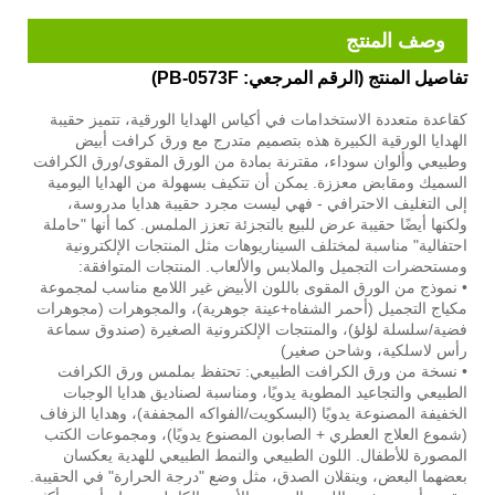
وصف المنتج
تفاصيل المنتج (الرقم المرجعي: PB-0573F)
كقاعدة متعددة الاستخدامات في أكياس الهدايا الورقية، تتميز حقيبة
الهدايا الورقية الكبيرة هذه بتصميم متدرج مع ورق كرافت أبيض
وطبيعي وألوان سوداء، مقترنة بمادة من الورق المقوى/ورق الكرافت
السميك ومقابض معززة. يمكن أن تتكيف بسهولة من الهدايا اليومية
إلى التغليف الاحترافي - فهي ليست مجرد حقيبة هدايا مدروسة،
ولكنها أيضًا حقيبة عرض للبيع بالتجزئة تعزز الملمس. كما أنها "حاملة
احتفالية" مناسبة لمختلف السيناريوهات مثل المنتجات الإلكترونية
ومستحضرات التجميل والملابس والألعاب. المنتجات المتوافقة:
• نموذج من الورق المقوى باللون الأبيض غير اللامع مناسب لمجموعة
مكياج التجميل (أحمر الشفاه+عينة جوهرية)، والمجوهرات (مجوهرات
فضية/سلسلة لؤلؤ)، والمنتجات الإلكترونية الصغيرة (صندوق سماعة
رأس لاسلكية، وشاحن صغير)
• نسخة من ورق الكرافت الطبيعي: تحتفظ بملمس ورق الكرافت
الطبيعي والتجاعيد المطوية يدويًا، ومناسبة لصناديق هدايا الوجبات
الخفيفة المصنوعة يدويًا (البسكويت/الفواكه المجففة)، وهدايا الزفاف
(شموع العلاج العطري + الصابون المصنوع يدويًا)، ومجموعات الكتب
المصورة للأطفال. اللون الطبيعي والنمط الطبيعي للهدية يعكسان
بعضهما البعض، وينقلان الصدق، مثل وضع "درجة الحرارة" في الحقيبة.