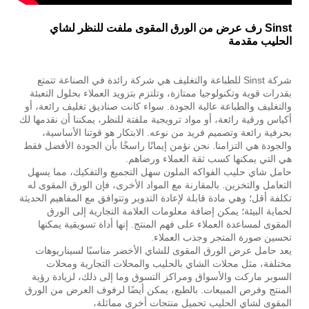
Sinst رف عرض من الورق المقوى ملفت للنظر لشاي
الحليب مقدمة
شركة Sinst للطباعة والتغليف هي شركة رائدة في الصناعة تتمتع
بقدرات قوية وتكنولوجيا ممتازة، وتلتزم بتزويد العملاء بحلول التعبئة
والتغليف والطباعة عالية الجودة. سواء كانت صناديق تغليف رائعة، أو
أكياس ورقية رائعة، أو مواد ترويجية ملفتة للنظر، يمكننا أن نقدمها لك
بحرفية رائعة وتصميم فريد من نوعه. الابتكار هو قوتنا الأساسية،
والجودة هي التزامنا. نحن نؤمن إيمانًا راسخًا بأن الجودة الأفضل فقط
هي التي يمكنها كسب ثقة العملاء ورضاهم.
حامل شاي حليب الفواكه الملون سهل التجميع والتفكيك، مما يسهل
التعامل والتخزين. بالمقارنة مع المواد الأخرى، فإن الورق المقوى له
تكلفة أقل؛ وهي مادة قابلة لإعادة التدوير وتتوافق مع المفاهيم الحديثة
لحماية البيئة؛ يمكن إضافة معلومات العلامة التجارية إلى الورق
المقوى لمساعدة العملاء على فهم المنتج. إنها أداة تسويقية يمكنها
تحسين صورة المتجر وجذب العملاء.
يعد حامل عرض الورق المقوى للشاي الأخضر مناسبًا لسيناريوهات
مختلفة، مثل محلات الشاي بالحليب والمحلات التجارية ومحلات
السوبر ماركت والأسواق ومراكز التسوق وما إلى ذلك، لزيادة رؤية
المنتج وفرص المبيعات. بالطبع، يمكن أيضًا لرفوف العرض من الورق
المقوى لشاي الحليب تحميل منتجات أخرى مماثلة،