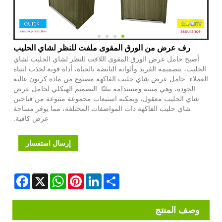
رف عرض من الورق المقوى ملفت للنظر لشاي الحليب
أصبح حامل عرض الورق المقوى اللافت للنظر لشاي الحليب لشاي
الحليب، بتصميمه الفريد وألوانه النابضة بالحياة، أداة قوية لجذب انتباه
العملاء. حامل عرض شاي حليب الفاكهة مصنوع من مادة كرتون عالية
الجودة، وهي متينة ومستدامة بيئيًا. التصميم الهيكلي لحامل عرض
شاي الحليب معقول، ويمكنه استيعاب مجموعة متنوعة من فناجين
شاي حليب الفاكهة ذات المواصفات المختلفة، مما يوفر مساحة
عرض كافية.
إرسال استفسار
Facebook
WhatsApp
X
Pinterest
LinkedIn
Share
وصف المنتج