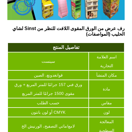
رف عرض من الورق المقوى اللافت للنظر من Sinst لشاي
الحليب (المواصفات)
تفاصيل المنتج
اسم العلامة
سينست
التجارية
مكان المنشأ
قوانغدونغ، الصين
ورق فني 157 جرامًا للمتر المربع + ورق
مادة
مقوى 1500 جرامًا للمتر المربع
مقاس
حسب الطلب
لون
CMYK أو لون بانتون
المعالجة
لامع/ماتي التصفيح، الورنيش الخ
السطحية