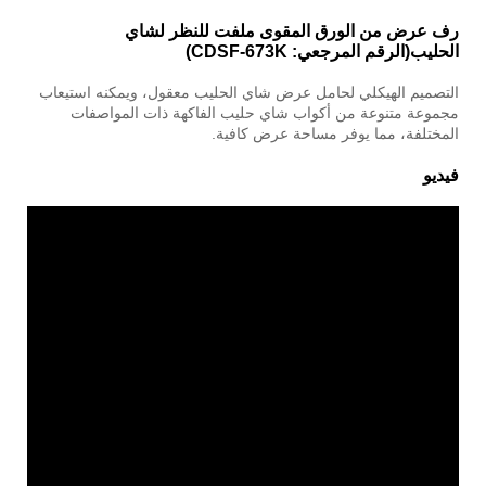
رف عرض من الورق المقوى ملفت للنظر لشاي
الحليب
(الرقم المرجعي: CDSF-673K)
التصميم الهيكلي لحامل عرض شاي الحليب معقول، ويمكنه استيعاب
مجموعة متنوعة من أكواب شاي حليب الفاكهة ذات المواصفات
المختلفة، مما يوفر مساحة عرض كافية.
فيديو