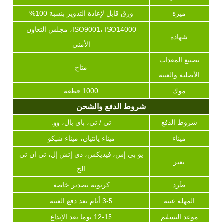
ميزة
ورق قابل لإعادة التدوير بنسبة 100%
ISO9001، ISO14000، مجلس التعاون
شهادة
الأمني
تصنيع المعدات
متاح
الأصلية والعينة
موك
1000 قطعة
شروط الدفع والشحن
شروط الدفع
تي / تي، باي بال، وو.
ميناء
ميناء يانتيان، ميناء شيكو
يو بي إس، فيديكس، دي إتش إل، تي ان تي
يعبر
الخ
طَرد
كرتونة تصدير خاصة
المهلة عينة
3-5 أيام بعد دفع العينة
موعد التسليم
12-15 يوما بعد الإيداع