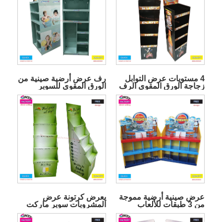
4 مستويات عرض التوابل
رف عرض أرضية صينية من
زجاجة الورق المقوى الرف
الورق المقوى للسوبر
ماركت
عرض صينية أرضية مموجة
يعرض كرتونة عرض
من 3 طبقات للألعاب
المشروبات سوبر ماركت
الدرج