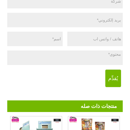
يُقدِّم
منتجات ذات صله